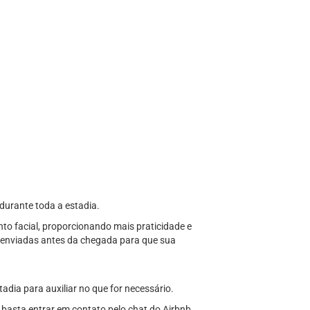
durante toda a estadia.
to facial, proporcionando mais praticidade e
o enviadas antes da chegada para que sua
adia para auxiliar no que for necessário.
basta entrar em contato pelo chat do Airbnb.