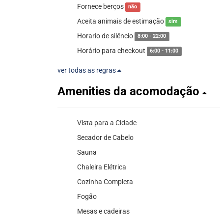
Fornece berços
não
Aceita animais de estimação
sim
Horario de silêncio
8:00 - 22:00
Horário para checkout
6:00 - 11:00
ver todas as regras
Amenities da acomodação
Vista para a Cidade
Secador de Cabelo
Sauna
Chaleira Elétrica
Cozinha Completa
Fogão
Mesas e cadeiras