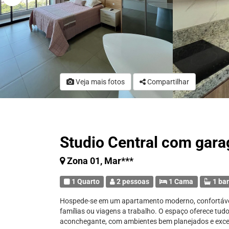
Veja mais fotos
Compartilhar
Studio Central com ga
Zona 01, Mar***
1 Quarto
2 pessoas
1 Cama
1 ba
Hospede-se em um apartamento moderno, confortável 
famílias ou viagens a trabalho. O espaço oferece tudo
aconchegante, com ambientes bem planejados e excel